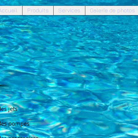
Accueil
Produits
Services
Galerie de photos
des jets
 des pompes