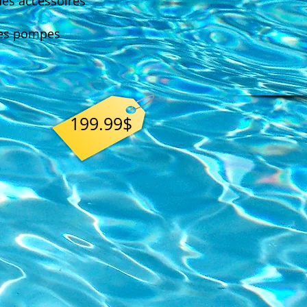
 des
accessoires
les pompes
199.99$