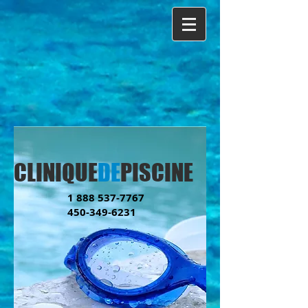
CLINIQUE
DE
PISCINE
1 888 537-7767
450-349-6231