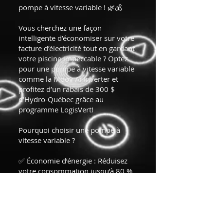
pompe à vitesse variable ! 🌿💰
Vous cherchez une façon
intelligente d’économiser sur votre
facture d’électricité tout en gardant
votre piscine impeccable ? Optez
pour une pompe à vitesse variable
comme la Moov Ai Inverter et
profitez d’un rabais de 300 $
d’Hydro-Québec grâce au
programme LogisVert!
Pourquoi choisir une pompe à
vitesse variable ?
✅ Économie d’énergie : Réduisez
votre consommation jusqu’à 80 %
comparé à une pompe standard.
✅ Silence absolu : Profitez de votre
cour sans bruit de moteur
dérangeant.